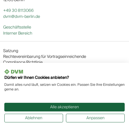
12165 Berlin
+49 30 8113066
dvm@dvm-berlin.de
Geschäftsstelle
Interner Bereich
Satzung
Rechtevereinbarung für Vortragseinreichende
Compliance Richtlinie
AGB
Impressum
Dürfen wir Ihnen Cookies anbieten?
Datenschutz
Damit alles rund läuft, setzen wir Cookies ein. Passen Sie Ihre Einstellungen
Cookie Einstellungen
gerne an.
Alle akzeptieren
Ablehnen
Anpassen
Made with ❤︎ by Eatch